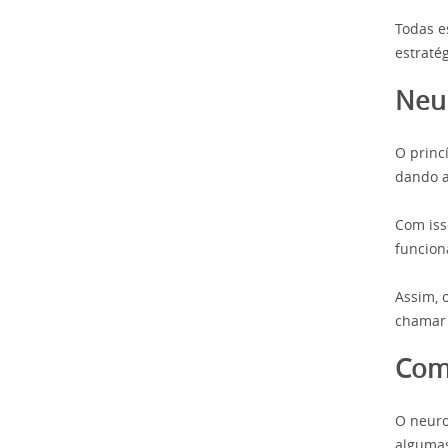
Todas e
estraté
Neu
O princ
dando a
Com iss
funcion
Assim, 
chamar 
Com
O neuro
algumas