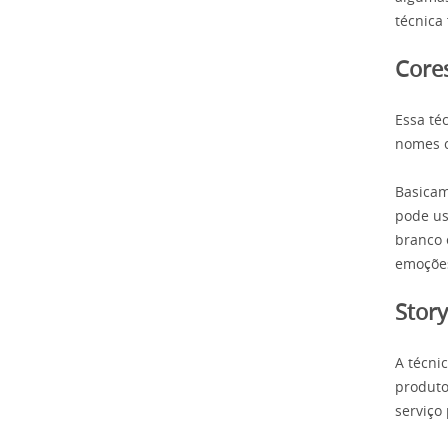
técnica
Core
Essa té
nomes c
Basicam
pode us
branco 
emoções
Story
A técni
produto
serviço