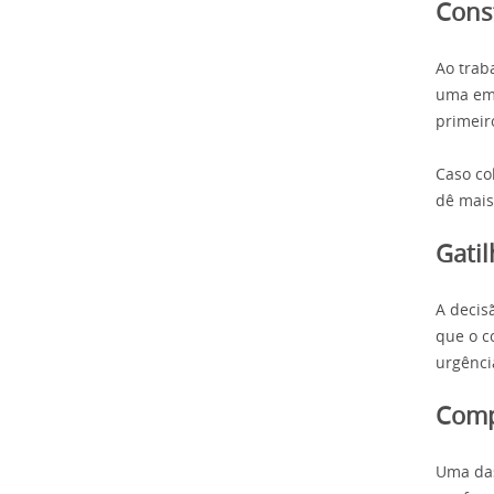
Cons
Ao trab
uma emb
primeir
Caso co
dê mais
Gati
A decis
que o c
urgênci
Comp
Uma das