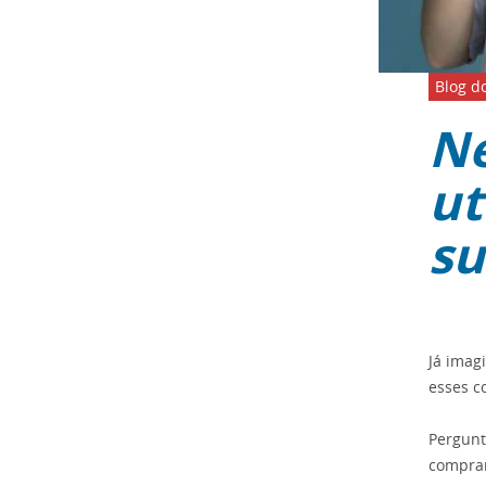
Blog d
Ne
ut
su
Já imag
esses c
Pergunt
compra