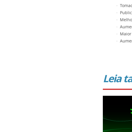
· Tomad
· Publi
· Melho
· Aume
· Maior
· Aume
Leia 