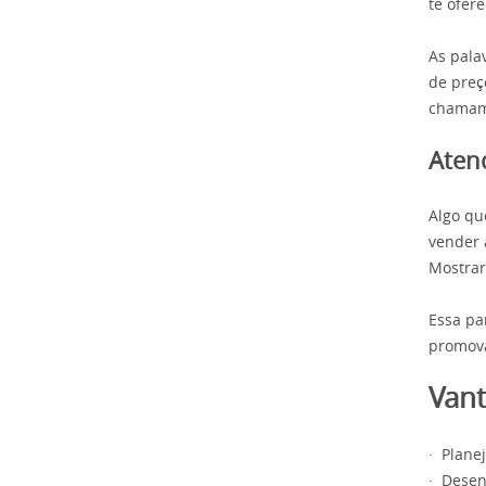
te ofer
As pala
de preç
chamam
Aten
Algo qu
vender 
Mostrar
Essa pa
promov
Van
· Plane
· Desen