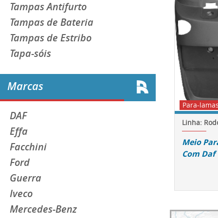
Tampas Antifurto
Tampas de Bateria
Tampas de Estribo
Tapa-sóis
Marcas
Para-lama
DAF
Linha: Rod
Effa
Meio Par
Facchini
Com Daf C
Ford
Guerra
Iveco
Mercedes-Benz