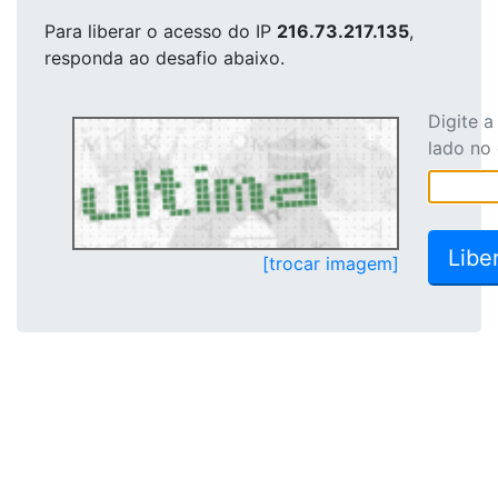
Para liberar o acesso
do IP
216.73.217.135
,
responda ao desafio abaixo.
Digite 
lado no
[trocar imagem]