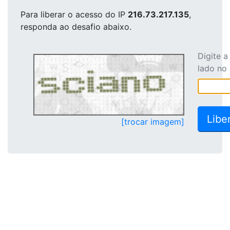
Para liberar o acesso
do IP
216.73.217.135
,
responda ao desafio abaixo.
Digite 
lado no
[trocar imagem]